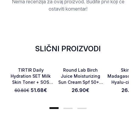
Nema recenzija za ovaj proizvod. Budite prvi koji će
ostaviti komentar!
SLIČNI PROIZVODI
-15%
Favorite
Favorite
TIRTIR Daily
Round Lab Birch
Skin10
Hydration SET Milk
Juice Moisturizing
Madagascar 
Skin Toner + SOS
Sun Cream Spf 50+ -
Hyalu-cica
Otkaži pregled
Pošaljite pregled
Serum
50 Ml
75ml
51.68
€
26.90
€
26.90
60.80
€