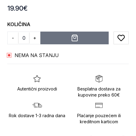
Product information
19.90
€
KOLIČINA
-
+
Add to
NEMA NA STANJU
Autentični proizvodi
Besplatna dostava za
kupovine preko 60€
Rok dostave 1-3 radna dana
Plaćanje pouzećem ili
kreditnom karticom