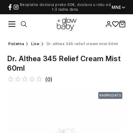
Besplatna dostava preko 60€, dostava u roku od
MNE
1-3 radna dana.
Favorites
items i
početna
lice
dr. althea 345 relief cream mist 60ml
Dr. Althea 345 Relief Cream Mist
60ml
(
0
)
RASPRODATO