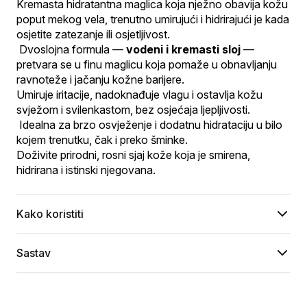
Kremasta hidratantna maglica koja nježno obavija kožu 
poput mekog vela, trenutno umirujući i hidrirajući je kada 
osjetite zatezanje ili osjetljivost.
 Dvoslojna formula — 
vodeni i kremasti sloj
 — 
pretvara se u finu maglicu koja pomaže u obnavljanju 
ravnoteže i jačanju kožne barijere.
Umiruje iritacije, nadoknađuje vlagu i ostavlja kožu 
svježom i svilenkastom, bez osjećaja ljepljivosti.
 Idealna za brzo osvježenje i dodatnu hidrataciju u bilo 
kojem trenutku, čak i preko šminke.
Doživite prirodni, rosni sjaj kože koja je smirena, 
hidrirana i istinski njegovana.
Kako koristiti
Sastav