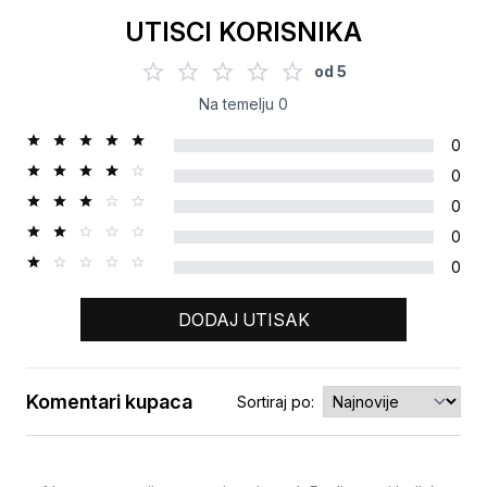
UTISCI KORISNIKA
od
5
Na temelju
0
0
0
0
0
0
DODAJ UTISAK
Komentari kupaca
Sortiraj po:
Ocjena