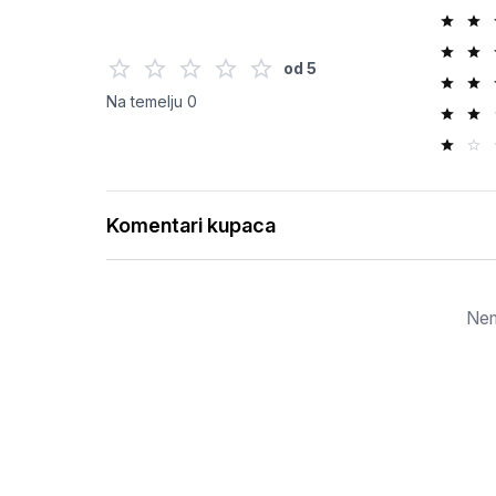
od
5
Na temelju
0
Komentari kupaca
Nem