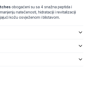
atches
 obogaćeni su sa 4 snažna peptida i 
jenju natečenosti, hidrataciji i revitalizaciji 
ljajući kožu osvježenom i blistavom.