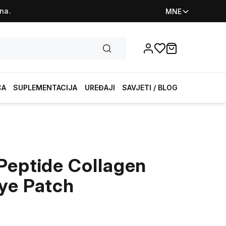
na.
MNE
Favorites
items in cart, vi
CA
SUPLEMENTACIJA
UREĐAJI
SAVJETI / BLOG
Peptide Collagen
ye Patch