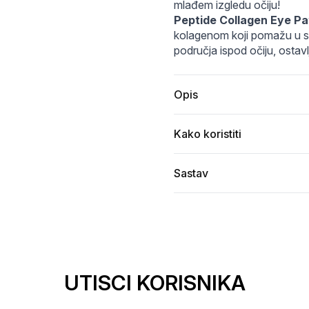
rogel-Eye-Patch-COSRX-3.webp
b691-8500-4656-8656-bf6263506da5.webp
debaaff9-aec4-4b07-b7d7-262c2e585ade.webp
mlađem izgledu očiju!
Peptide Collagen Eye P
kolagenom koji pomažu u sman
područja ispod očiju, ostav
Opis
Kako koristiti
Sastav
UTISCI KORISNIKA