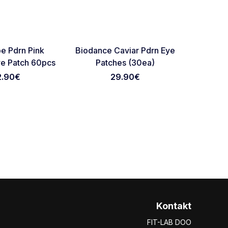
O
Favorite
Favorite
e Pdrn Pink
Biodance Caviar Pdrn Eye
Arocell S
ye Patch 60pcs
Patches (30ea)
2.90
€
29.90
€
Kontakt
FIT-LAB DOO