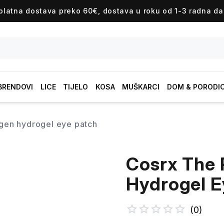
platna dostava preko 60€, dostava u roku od 1-3 radna da
BRENDOVI
LICE
TIJELO
KOSA
MUŠKARCI
DOM & PORODI
lagen hydrogel eye patch
Cosrx The 
Hydrogel E
(
0
)