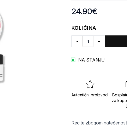
Product information
24.90
€
KOLIČINA
-
+
NA STANJU
Autentični proizvodi
Besplat
za kupo
Recite zbogom natečenosti i 