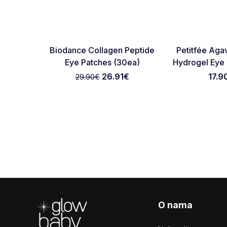
-10%
Favorite
Biodance Collagen Peptide
Petitfée Aga
Eye Patches (30ea)
Hydrogel Eye
26.91
€
17.9
29.90
€
Footer
O nama