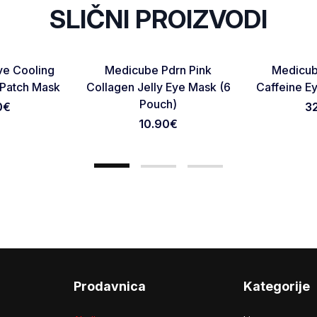
SLIČNI PROIZVODI
NOVO
RASPRODAT
Favorite
Favorite
ve Cooling
Medicube Pdrn Pink
Medicub
Otkaži pregled
Pošaljite pregled
 Patch Mask
Collagen Jelly Eye Mask (6
Caffeine E
Pouch)
0
€
3
10.90
€
Prodavnica
Kategorije