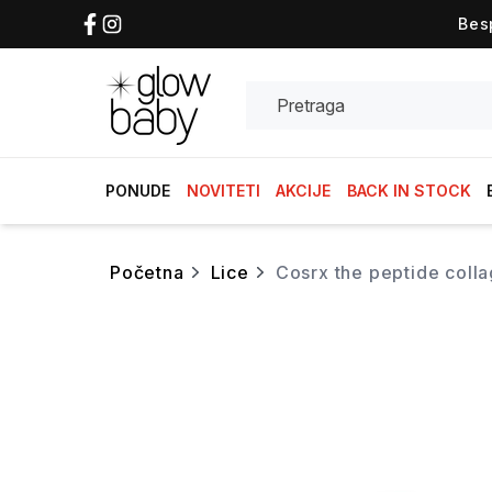
Bes
Search
PONUDE
NOVITETI
AKCIJE
BACK IN STOCK
početna
lice
cosrx the peptide col