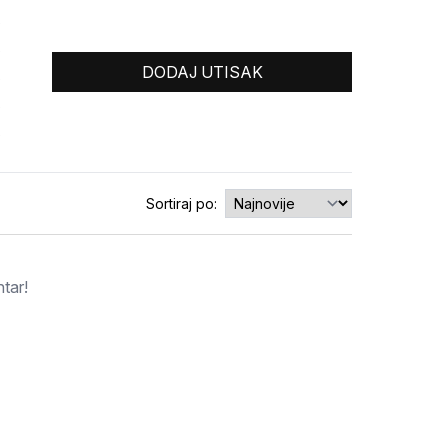
0
0
DODAJ UTISAK
0
0
0
Sortiraj po:
tar!