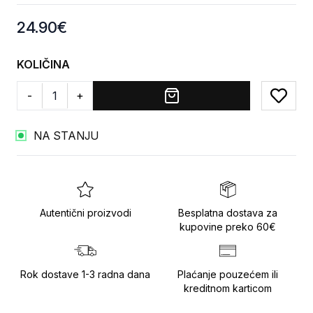
Product information
24.90
€
KOLIČINA
-
+
Add to
NA STANJU
Autentični proizvodi
Besplatna dostava za
kupovine preko 60€
Rok dostave 1-3 radna dana
Plaćanje pouzećem ili
kreditnom karticom