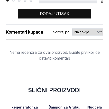
0
DODAJ UTISAK
Komentari kupaca
Sortiraj po:
Ocjena
Nema recenzija za ovaj proizvod. Budite prvi koji će
ostaviti komentar!
SLIČNI PROIZVODI
RASPRODATO
RASPRODATO
Favorite
Favorite
Regenerator Za
Šampon Za Grubu,
Nuggela & Su