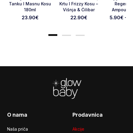
Tanku I Masnu Kosu
Krtu I Frizzy Kosu –
Regener
180ml
Višnja & Ćilibar
Ampoules
Otkaži pregled
Pošaljite pregled
23.90
€
22.90
€
5.90€ - 4
Footer
O nama
Prodavnica
Naša priča
Akcije