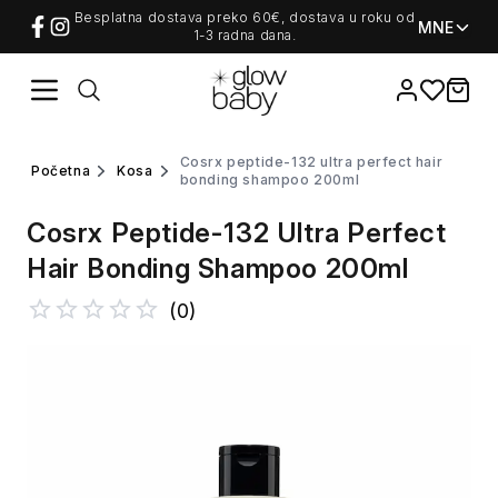
Besplatna dostava preko 60€, dostava u roku od
MNE
1-3 radna dana.
Favorites
items i
cosrx peptide-132 ultra perfect hair
početna
kosa
bonding shampoo 200ml
Cosrx Peptide-132 Ultra Perfect
Hair Bonding Shampoo 200ml
(
0
)