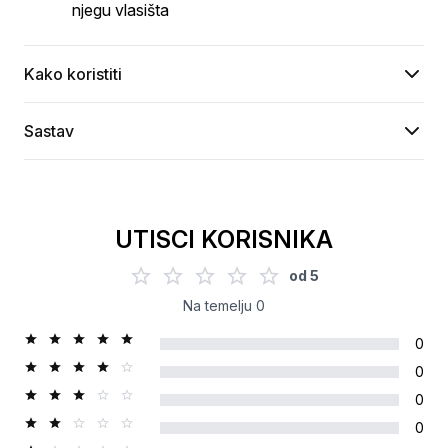
njegu vlasišta
Kako koristiti
Sastav
UTISCI KORISNIKA
od
5
Na temelju
0
0
0
0
0