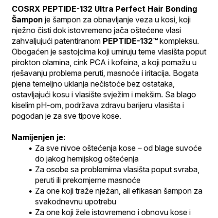
COSRX PEPTIDE-132 Ultra Perfect Hair Bonding 
Šampon
 je šampon za obnavljanje veza u kosi, koji 
nježno čisti dok istovremeno jača oštećene vlasi 
zahvaljujući patentiranom 
PEPTIDE-132™
 kompleksu. 
Obogaćen je sastojcima koji umiruju teme vlasišta poput 
pirokton olamina, cink PCA i kofeina, a koji pomažu u 
rješavanju problema peruti, masnoće i iritacija. Bogata 
pjena temeljno uklanja nečistoće bez ostataka, 
ostavljajući kosu i vlasište svježim i mekšim. Sa blago 
kiselim pH-om, podržava zdravu barijeru vlasišta i 
pogodan je za sve tipove kose.
Namijenjen je:
Za sve nivoe oštećenja kose – od blage suvoće 
do jakog hemijskog oštećenja
Za osobe sa problemima vlasišta poput svraba, 
peruti ili prekomjerne masnoće
Za one koji traže nježan, ali efikasan šampon za 
svakodnevnu upotrebu
Za one koji žele istovremeno i obnovu kose i 