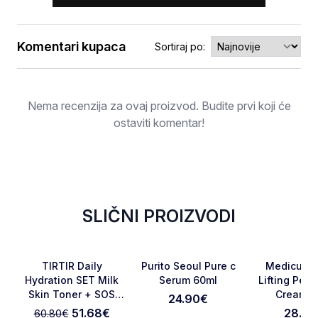
Komentari kupaca
Sortiraj po:
Ocjena
Nema recenzija za ovaj proizvod. Budite prvi koji će
ostaviti komentar!
SLIČNI PROIZVODI
-15%
Favorite
Favorite
TIRTIR Daily
Purito Seoul Pure c
Medicube
Hydration SET Milk
Serum 60ml
Lifting Pept
Skin Toner + SOS
Cream 3
24.90
€
Otkaži pregled
Pošaljite pregled
Serum
51.68
€
28.90
60.80
€