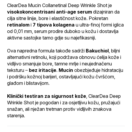
ClearDea Mucin Collanetinal Deep Wrinkle Shot je 
visokokoncentrisani anti-age serum
 dizajniran da 
cilja sitne linije, bore i elastičnost kože. Pokretan 
retinalom
 i 
7 tipova kolagena
 u ultra-finoj formi iglica 
od 0,01 mm, serum prodire duboko u kožu i dostavlja 
aktivne sastojke tamo gdje su najefikasniji.
Ova napredna formula takođe sadrži 
Bakuchiol
, biljni 
alternativni retinolu, koji podržava obnovu ćelija kože i 
vidljivo smanjuje bore, tamne mrlje i neujednačenu 
teksturu – 
bez iritacije
. 
Mucin
 obezbjeđuje hidrataciju 
i podršku kožnoj barijeri, ostavljajući kožu čvršćom, 
glađom i blistavijom.
Klinički testiran za sigurnost kože
, ClearDea Deep 
Wrinkle Shot je pogodan i za osjetljivu kožu, pružajući 
snažan, ali nježan tretman protiv vidljivih znakova 
starenja.