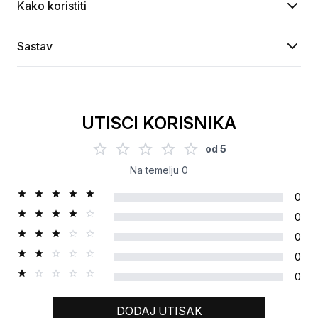
Kako koristiti
Sastav
UTISCI KORISNIKA
od
5
Na temelju
0
0
0
0
0
0
DODAJ UTISAK