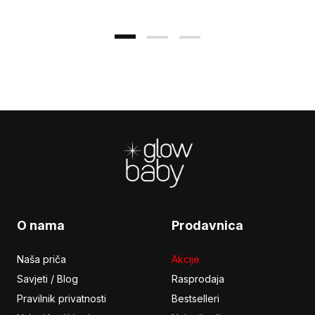
Footer
O nama
Prodavnica
Naša priča
Akcije
Savjeti / Blog
Rasprodaja
Pravilnik privatnosti
Bestselleri