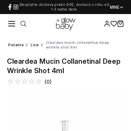
Besplatna dostava preko 60€, dostava u roku od
MNE
1-3 radna dana.
Favorites
items i
cleardea mucin collanetinal deep
početna
lice
wrinkle shot 4ml
Cleardea Mucin Collanetinal Deep
Wrinkle Shot 4ml
(
0
)