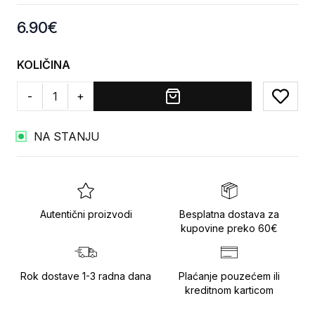
Product information
6.90
€
KOLIČINA
-
+
Add to
NA STANJU
Autentični proizvodi
Besplatna dostava za
kupovine preko 60€
Rok dostave 1-3 radna dana
Plaćanje pouzećem ili
kreditnom karticom