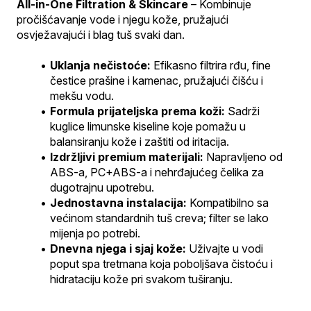
All-in-One Filtration & Skincare
 – Kombinuje 
pročišćavanje vode i njegu kože, pružajući 
osvježavajući i blag tuš svaki dan.
Uklanja nečistoće:
 Efikasno filtrira rđu, fine 
čestice prašine i kamenac, pružajući čišću i 
mekšu vodu.
Formula prijateljska prema koži:
 Sadrži 
kuglice limunske kiseline koje pomažu u 
balansiranju kože i zaštiti od iritacija.
Izdržljivi premium materijali:
 Napravljeno od 
ABS-a, PC+ABS-a i nehrđajućeg čelika za 
dugotrajnu upotrebu.
Jednostavna instalacija:
 Kompatibilno sa 
većinom standardnih tuš creva; filter se lako 
mijenja po potrebi.
Dnevna njega i sjaj kože:
 Uživajte u vodi 
poput spa tretmana koja poboljšava čistoću i 
hidrataciju kože pri svakom tuširanju.