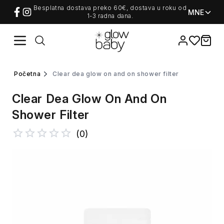
Besplatna dostava preko 60€, dostava u roku od
MNE
1-3 radna dana.
Favorites
items i
početna
clear dea glow on and on shower filter
Clear Dea Glow On And On
Shower Filter
(
0
)