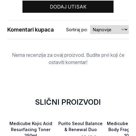
DODAJ UTISAK
Komentari kupaca
Sortiraj po:
Ocjena
Nema recenzija za ovaj proizvod. Budite prvi koji će
ostaviti komentar!
NOVO
SLIČNI PROIZVODI
RASPRODATO
-15%
NOVO
Favorite
Favorite
Medicube Kojic Acid
Purito Seoul Balance
Medicube Vani
Resurfacing Toner
& Renewal Duo
Body Fragran
250ml
100m