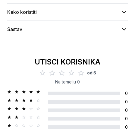
Kako koristiti
Sastav
UTISCI KORISNIKA
od
5
Na temelju
0
0
0
0
0
0