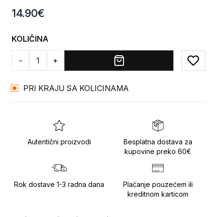
Product information
14.90
€
KOLIČINA
-
+
Add to
PRI KRAJU SA KOLICINAMA
Autentični proizvodi
Besplatna dostava za
kupovine preko 60€
Rok dostave 1-3 radna dana
Plaćanje pouzećem ili
kreditnom karticom