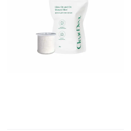
full size! - 2025-11-04T204527.254.png
117609387370333c9f58fba04a.png