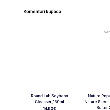
Komentari kupaca
Nem
NOVO
NOVO
Favorite
Round Lab Soybean
Nature Repu
Cleanser_150ml
Nature Sheet
Butter
14.90
€