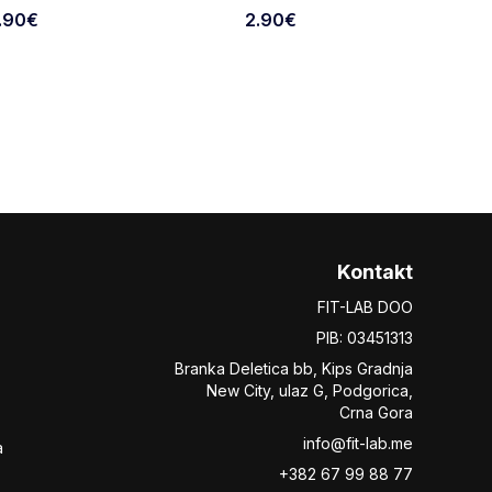
.90
€
2.90
€
Kontakt
FIT-LAB DOO
PIB: 03451313
Branka Deletica bb, Kips Gradnja
New City,
ulaz
G, Podgorica,
Crna Gora
info@fit-lab.me
a
+382 67 99 88 77