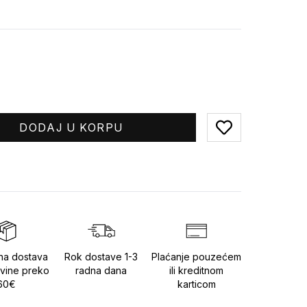
DODAJ U KORPU
Add to favorites
na dostava
Rok dostave 1-3
Plaćanje pouzećem
vine preko
radna dana
ili kreditnom
60€
karticom