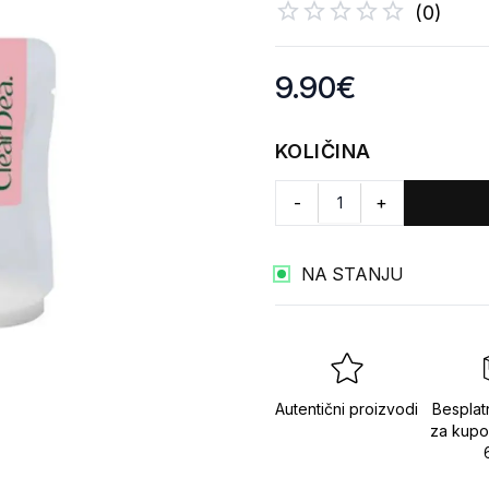
(
0
)
Product information
9.90
€
KOLIČINA
-
+
NA STANJU
Autentični proizvodi
Besplat
za kupo