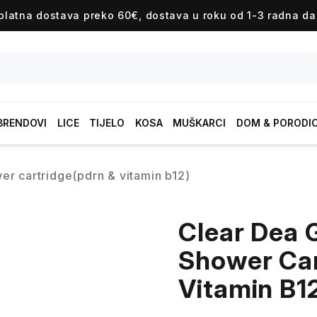
platna dostava preko 60€, dostava u roku od 1-3 radna da
BRENDOVI
LICE
TIJELO
KOSA
MUŠKARCI
DOM & PORODI
er cartridge(pdrn & vitamin b12)
Clear Dea 
Shower Car
Vitamin B1