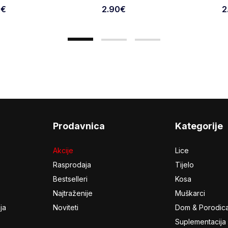
0
€
2.90
€
2
Prodavnica
Kategorije
Akcije
Lice
Rasprodaja
Tijelo
Bestselleri
Kosa
Najtraženije
Muškarci
ja
Noviteti
Dom & Porodic
Suplementacija