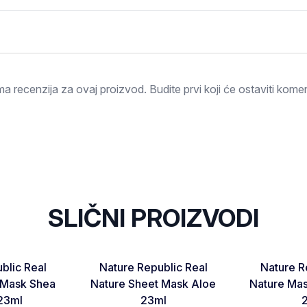
Ocjena
a recenzija za ovaj proizvod. Budite prvi koji će ostaviti komen
SLIČNI PROIZVODI
NOVO
NOVO
Favorite
Favorite
blic Real
Nature Republic Real
Nature R
Otkaži pregled
Pošaljite pregled
 Mask Shea
Nature Sheet Mask Aloe
Nature Mas
 23ml
23ml