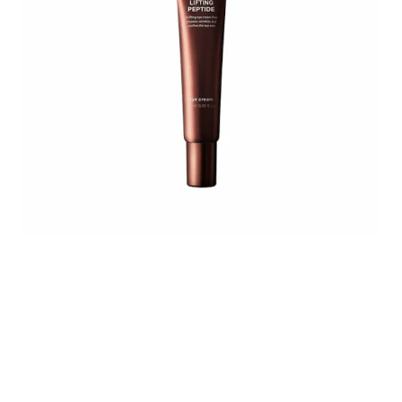
full size! - 2026-02-08T184216.133.png
Centellian24LiftingPeptideEyeCream15
centellian24-liftin