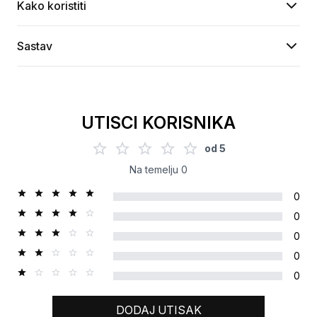
Kako koristiti
Sastav
UTISCI KORISNIKA
od
5
Na temelju
0
0
0
0
0
0
DODAJ UTISAK