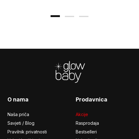
Footer
O nama
Prodavnica
Naša priča
Akcije
Savjeti / Blog
Rasprodaja
Pravilnik privatnosti
Bestselleri