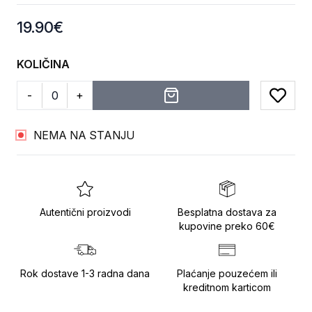
Product information
19.90
€
KOLIČINA
-
+
Add to
NEMA NA STANJU
Autentični proizvodi
Besplatna dostava za
kupovine preko 60€
Rok dostave 1-3 radna dana
Plaćanje pouzećem ili
kreditnom karticom