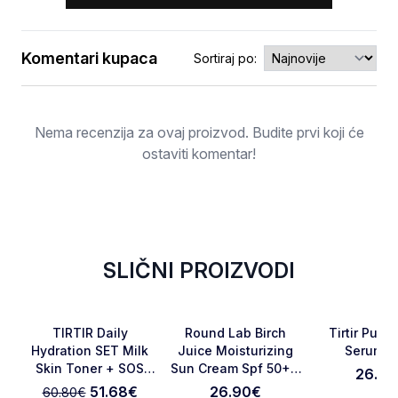
Komentari kupaca
Sortiraj po:
Ocjena
Nema recenzija za ovaj proizvod. Budite prvi koji će
ostaviti komentar!
SLIČNI PROIZVODI
-15%
Favorite
Favorite
TIRTIR Daily
Round Lab Birch
Tirtir Pure
Hydration SET Milk
Juice Moisturizing
Serum 3
Skin Toner + SOS
Sun Cream Spf 50+ -
26.90
Otkaži pregled
Pošaljite pregled
Serum
50 Ml
51.68
€
26.90
€
60.80
€