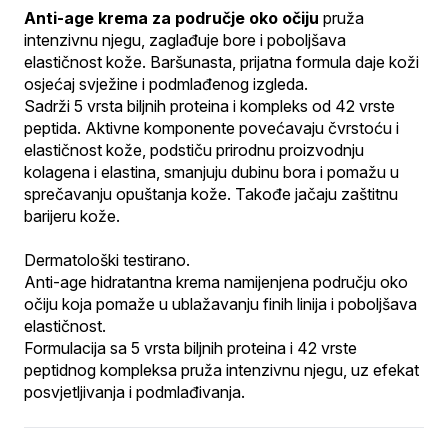
Anti-age krema za područje oko očiju
 pruža 
intenzivnu njegu, zaglađuje bore i poboljšava 
elastičnost kože. Baršunasta, prijatna formula daje koži 
osjećaj svježine i podmlađenog izgleda.
Sadrži 5 vrsta biljnih proteina i kompleks od 42 vrste 
peptida. Aktivne komponente povećavaju čvrstoću i 
elastičnost kože, podstiču prirodnu proizvodnju 
kolagena i elastina, smanjuju dubinu bora i pomažu u 
sprečavanju opuštanja kože. Takođe jačaju zaštitnu 
barijeru kože.
Dermatološki testirano.
Anti-age hidratantna krema namijenjena području oko 
očiju koja pomaže u ublažavanju finih linija i poboljšava 
elastičnost.
Formulacija sa 5 vrsta biljnih proteina i 42 vrste 
peptidnog kompleksa pruža intenzivnu njegu, uz efekat 
posvjetljivanja i podmlađivanja.