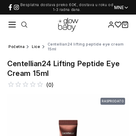
Besplatna dostava preko 60€, dostava u roku od
MNE
1-3 radna dana.
Favorites
items i
centellian24 lifting peptide eye cream
početna
lice
15ml
Centellian24 Lifting Peptide Eye
Cream 15ml
(
0
)
RASPRODATO