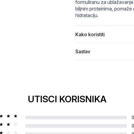
Cream65ml3.webp
311085_c9a19763ef384edd88a4c09246e31106.webp
formuliranu za ublažavanje f
biljnim proteinima, pomaže 
hidrataciju.
Kako koristiti
Sastav
UTISCI KORISNIKA