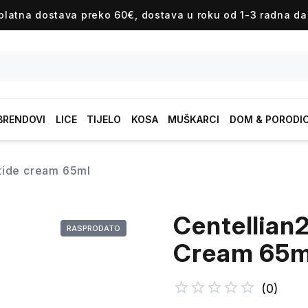
platna dostava preko 60€, dostava u roku od 1-3 radna da
BRENDOVI
LICE
TIJELO
KOSA
MUŠKARCI
DOM & PORODI
eptide cream 65ml
Centellian2
RASPRODATO
Cream 65m
(
0
)