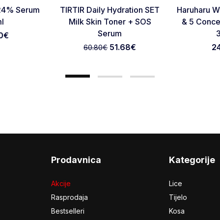
Favorite
Favorite
C 24% Serum
TIRTIR Daily Hydration SET
Haruharu W
Otkaži pregled
Pošaljite pregled
l
Milk Skin Toner + SOS
& 5 Conce
Serum
0
€
51.68
€
2
60.80
€
Prodavnica
Kategorije
Akcije
Lice
Rasprodaja
Tijelo
Bestselleri
Kosa