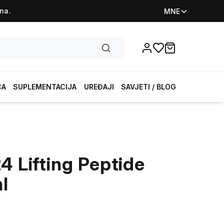
na.
MNE
Favorites
items in cart, vi
CA
SUPLEMENTACIJA
UREĐAJI
SAVJETI / BLOG
4 Lifting Peptide
l