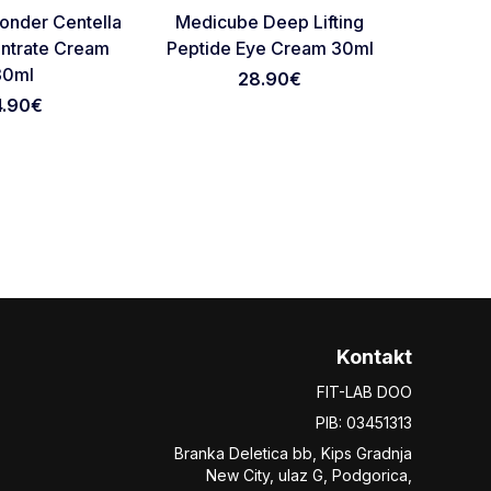
Favorite
Favorite
onder Centella
Medicube Deep Lifting
Skin1004
ntrate Cream
Peptide Eye Cream 30ml
cica Int
30ml
28.90
€
4.90
€
27.
Kontakt
FIT-LAB DOO
PIB: 03451313
Branka Deletica bb, Kips Gradnja
New City,
ulaz
G, Podgorica,