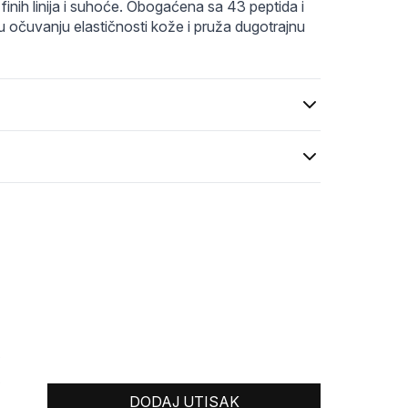
inih linija i suhoće. Obogaćena sa 43 peptida i 
u očuvanju elastičnosti kože i pruža dugotrajnu 
0
0
DODAJ UTISAK