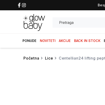
Bes
Search
PONUDE
NOVITETI
AKCIJE
BACK IN STOCK
početna
lice
centellian24 lifting p