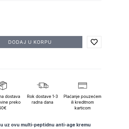
DODAJ U KORPU
Add to favorites
na dostava
Rok dostave 1-3
Plaćanje pouzećem
vine preko
radna dana
ili kreditnom
60€
karticom
žu uz ovu multi-peptidnu anti-age kremu