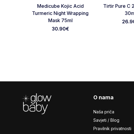
Favorite
Medicube Kojic Acid
Tirtir Pure 
Turmeric Night Wrapping
30m
Mask 75ml
26.9
30.90
€
Footer
O nama
Naša priča
Savjeti / Blog
Pravilnik privatnosti