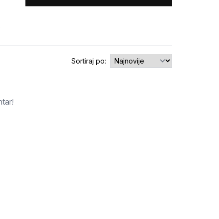
0
0
0
Sortiraj po:
tar!