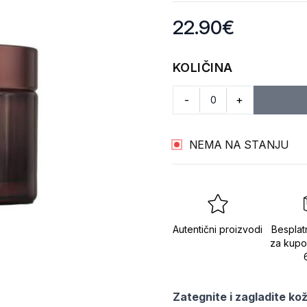
Product information
22.90
€
KOLIČINA
-
+
NEMA NA STANJU
Autentični proizvodi
Besplat
za kupo
Zategnite i zagladite ko