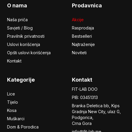
O nama
Prodavnica
Naša priča
Akcije
Savjeti / Blog
Rasprodaja
Pravilnik privatnosti
Bestselleri
Uslovi korišćenja
Najtraženije
Opšti uslovi korišćenja
Noviteti
Kontakt
Kategorije
Kontakt
FIT-LAB DOO
Lice
PIB: 03451313
Tijelo
Branka Deletica bb, Kips
Kosa
Gradnja New City,
ulaz
G,
Podgorica,
Muškarci
Crna Gora
Dom & Porodica
info@fit-lab.me