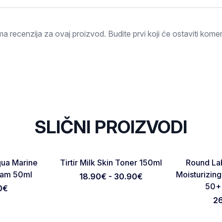
Ocjena
a recenzija za ovaj proizvod. Budite prvi koji će ostaviti komen
SLIČNI PROIZVODI
Favorite
Favorite
qua Marine
Tirtir Milk Skin Toner 150ml
Round Lab
Otkaži pregled
Pošaljite pregled
eam 50ml
Moisturizin
18.90€ - 30.90€
50+ 
0
€
2