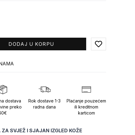
DODAJ U KORPU
Add to favorites
INAMA
na dostava
Rok dostave 1-3
Plaćanje pouzećem
vine preko
radna dana
ili kreditnom
60€
karticom
 ZA SVJEŽ I SJAJAN IZGLED KOŽE