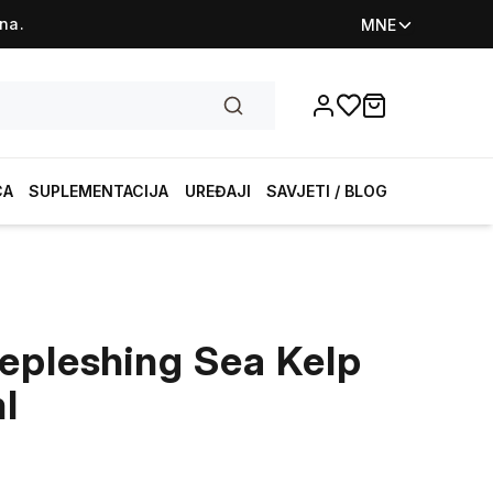
na.
MNE
Favorites
items in cart, vi
CA
SUPLEMENTACIJA
UREĐAJI
SAVJETI / BLOG
epleshing Sea Kelp
l