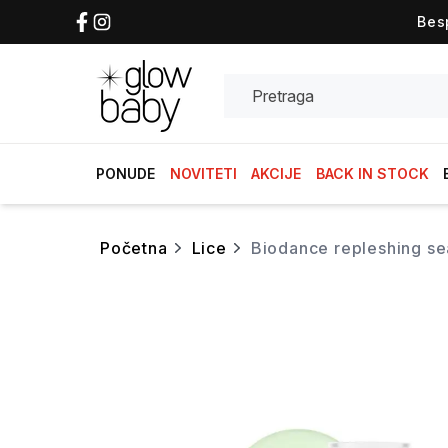
Bes
Search
PONUDE
NOVITETI
AKCIJE
BACK IN STOCK
početna
lice
biodance repleshing s