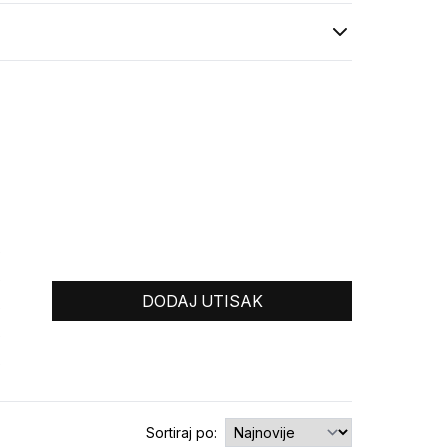
0
0
DODAJ UTISAK
0
0
0
Sortiraj po: