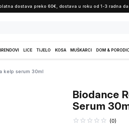
platna dostava preko 60€, dostava u roku od 1-3 radna da
BRENDOVI
LICE
TIJELO
KOSA
MUŠKARCI
DOM & PORODI
ea kelp serum 30ml
Biodance R
Serum 30m
(
0
)