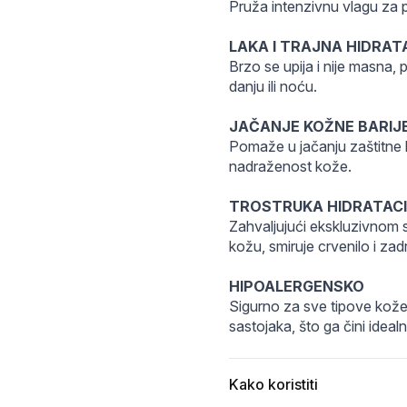
511018a0fcd8a7d18b.jpg
11756711508319d6ecc8feeed5.jpg
Pruža intenzivnu vlagu za pu
LAKA I TRAJNA HIDRAT
Brzo se upija i nije masna, p
danju ili noću.
JAČANJE KOŽNE BARIJE
Pomaže u jačanju zaštitne b
nadraženost kože.
TROSTRUKA HIDRATAC
Zahvaljujući ekskluzivnom 
kožu, smiruje crvenilo i zad
HIPOALERGENSKO
Sigurno za sve tipove kože. 
sastojaka, što ga čini idealn
Kako koristiti