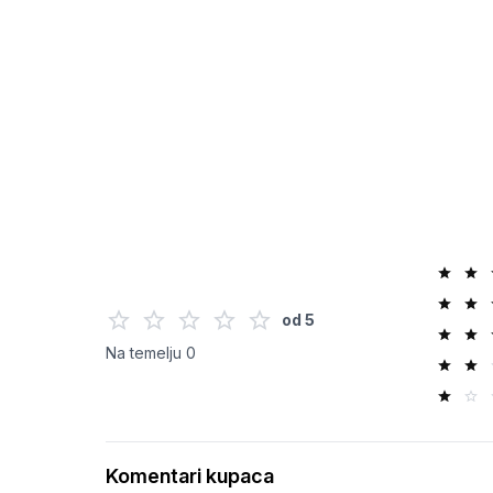
od
5
Na temelju
0
Komentari kupaca