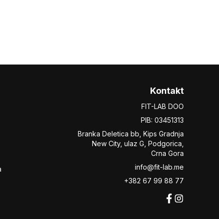
Kontakt
FIT-LAB DOO
PIB: 03451313
Branka Deletica bb, Kips Gradnja
New City,
ulaz
G, Podgorica,
Crna Gora
info@fit-lab.me
a
+382 67 99 88 77