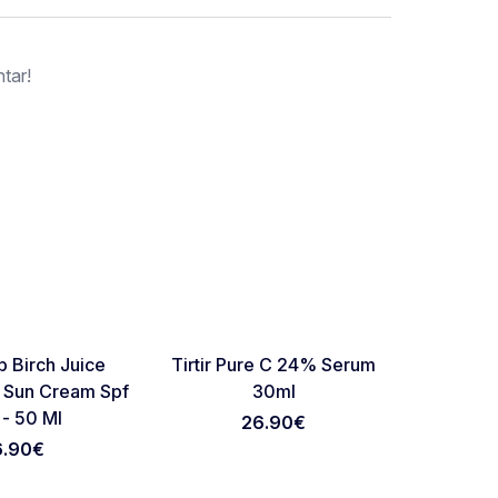
tar!
Favorite
Favorite
 Birch Juice
Tirtir Pure C 24% Serum
Medic
g Sun Cream Spf
30ml
Termeri
- 50 Ml
S
26.90
€
6.90
€