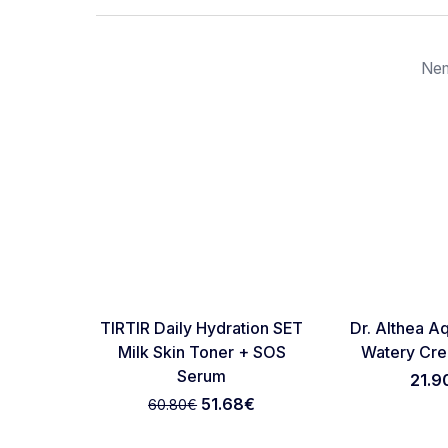
Nem
-15%
RASPRODATO
Favorite
TIRTIR Daily Hydration SET
Dr. Althea A
Milk Skin Toner + SOS
Watery Cr
Serum
21.9
51.68
€
60.80
€