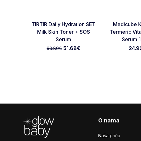
-15%
Favorite
TIRTIR Daily Hydration SET
Medicube K
Milk Skin Toner + SOS
Termeric Vita
Serum
Serum 
51.68
€
24.9
60.80
€
Footer
O nama
Naša priča