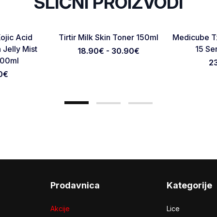
SLIČNI PROIZVODI
Favorite
Favorite
ojic Acid
Tirtir Milk Skin Toner 150ml
Medicube T
Otkaži pregled
Pošaljite pregled
 Jelly Mist
15 Se
18.90€ - 30.90€
100ml
2
0
€
Prodavnica
Kategorije
Akcije
Lice