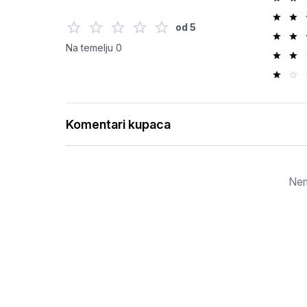
od
5
Na temelju
0
Komentari kupaca
Nem