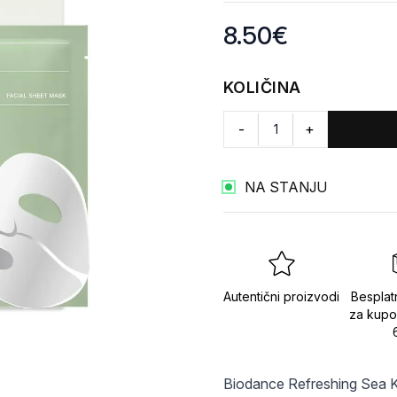
Product information
8.50
€
KOLIČINA
-
+
NA STANJU
Autentični proizvodi
Besplat
za kupo
Biodance Refreshing Sea K