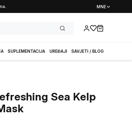
na.
MNE
Favorites
items in cart, vi
CA
SUPLEMENTACIJA
UREĐAJI
SAVJETI / BLOG
efreshing Sea Kelp
 Mask