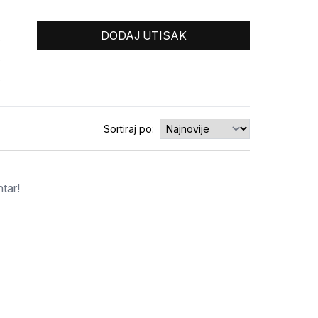
0
0
DODAJ UTISAK
0
0
0
Sortiraj po:
tar!