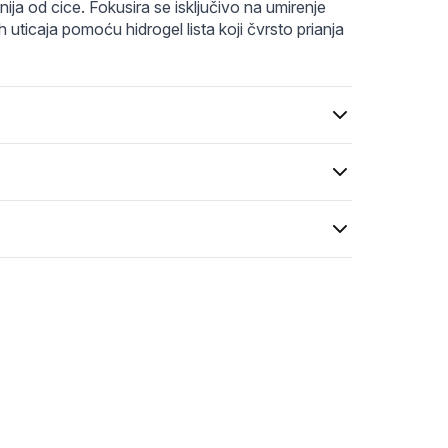
-1sheet_4-SKINOREA.webp
eal-deep-mask-2a-min.jpg
ija od cice. Fokusira se isključivo na umirenje 
ih uticaja pomoću hidrogel lista koji čvrsto prianja 