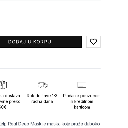
DODAJ U KORPU
Add to favorites
na dostava
Rok dostave 1-3
Plaćanje pouzećem
vine preko
radna dana
ili kreditnom
60€
karticom
elp Real Deep Mask je maska koja pruža duboko 