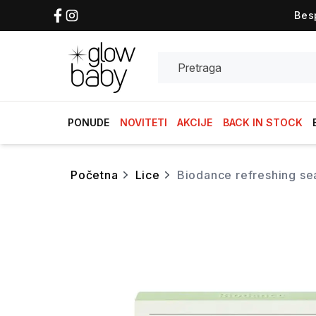
Bes
Search
PONUDE
NOVITETI
AKCIJE
BACK IN STOCK
početna
lice
biodance refreshing s