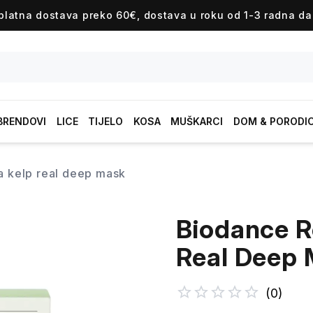
platna dostava preko 60€, dostava u roku od 1-3 radna da
BRENDOVI
LICE
TIJELO
KOSA
MUŠKARCI
DOM & PORODI
ea kelp real deep mask
Biodance R
Real Deep
(
0
)