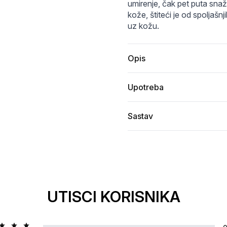
-5f25b4b98f12.webp
7Jik642Y7Iqk66eI7Iqk7YGs.jpg
Biodance-Refreshing-Sea-Kelp-Real-Deep-Mask
biodance-refreshing-sea-kelp-r
umirenje, čak pet puta snažn
kože, štiteći je od spoljašnj
uz kožu.
Opis
Upotreba
Sastav
UTISCI KORISNIKA