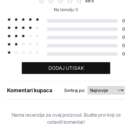
od
5
Na temelju
0
0
0
0
0
0
DODAJ UTISAK
Komentari kupaca
Sortiraj po:
Ocjena
Nema recenzija za ovaj proizvod. Budite prvi koji će
ostaviti komentar!