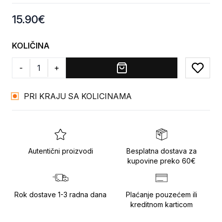
Product information
15.90
€
KOLIČINA
-
+
Add to
PRI KRAJU SA KOLICINAMA
Autentični proizvodi
Besplatna dostava za
kupovine preko 60€
Rok dostave 1-3 radna dana
Plaćanje pouzećem ili
kreditnom karticom