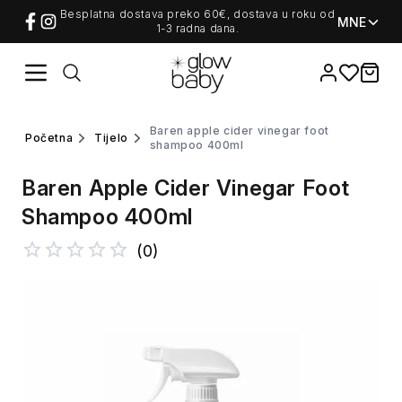
Besplatna dostava preko 60€, dostava u roku od
MNE
1-3 radna dana.
Favorites
items i
baren apple cider vinegar foot
početna
tijelo
shampoo 400ml
Baren Apple Cider Vinegar Foot
Shampoo 400ml
(
0
)