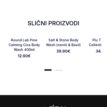
SLIČNI PROIZVODI
RASPRODATO
RASPRODATO
Favorite
Favorite
Round Lab Pine
Salt & Stone Body
Plu The
Calming Cica Body
Wash (neroli & Basil)
Collection
Wash 400ml
39.90
€
34.90
Otkaži pregled
Pošaljite pregled
12.90
€
Footer