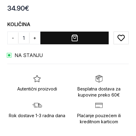
Product information
34.90
€
KOLIČINA
-
+
Add to
NA STANJU
Autentični proizvodi
Besplatna dostava za
kupovine preko 60€
Rok dostave 1-3 radna dana
Plaćanje pouzećem ili
kreditnom karticom