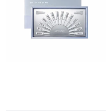
full size! - 2026-06-15T232743.809.png
91990B4134864578A8362427EA3F23
ArocellBotulcareExKi