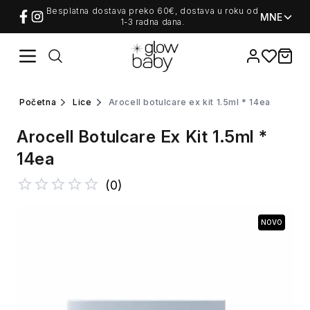
Besplatna dostava preko 60€, dostava u roku od
MNE
1-3 radna dana.
Favorites
items i
početna
lice
arocell botulcare ex kit 1.5ml * 14ea
Arocell Botulcare Ex Kit 1.5ml *
14ea
(
0
)
NOVO