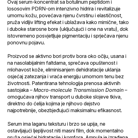
Ovaj serum-koncentrat sa botulinum peptidom i 
lososovim PDRN-om intenzivno hidrira i revitalizuje 
umornu kožu, povećava njenu čvrstinu i elastičnost, 
pruža vidljiv lifting efekat i ublažava kako mimične, tako 
i duboke starosne bore (uključujući i one na vratu), dok 
istovremeno posvjetljuje pigmentaciju i sprječava njenu 
ponovnu pojavu.
Proizvod se aktivno bori protiv bora oko očiju, usana i 
na nasolabijalnim faltdama, sprečava opuštenost i 
mlohavost kože, eliminisanjem dehidratacije uklanja 
osjećaj zatezanja i vraća energiju umornom tenu bez 
životnosti. Patentirana tehnologija prenosa aktivnih 
sastojaka – 
Macro-molecule Transmission Domain
 – 
omogućava njihov transport u duboke slojeve tkiva, 
direktno do ćelija kojima je njihovo dejstvo 
najpotrebnije, obezbjeđujući maksimalnu efikasnost.
Serum ima laganu teksturu i brzo se upija, ne 
ostavljajući ljepljivost niti masni film, dok momentalno 
pruža osjećaj hidratacije i komfora. Ampula je izrađena 