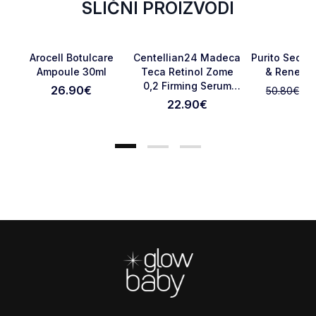
SLIČNI PROIZVODI
NOVO
NOVO
-15%
Favorite
Favorite
Arocell Botulcare
Centellian24 Madeca
Purito Seoul
Ampoule 30ml
Teca Retinol Zome
& Renewa
0,2 Firming Serum
26.90
€
43
50.80
€
Otkaži pregled
Pošaljite pregled
30ml
22.90
€
Footer