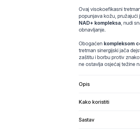
i97gh23.jfif
80e4d3.webp
L_g0224281679.webp
L_g0224281676.webp
Ovaj visokoefikasni tretman
popunjava kožu, pružajući jo
NAD+ kompleksa
, nudi sn
obnavljanje.
Obogaćen 
kompleksom ce
tretman sinergijski jača de
zaštitu i borbu protiv znako
ne ostavlja osjećaj težine n
Opis
Kako koristiti
Sastav