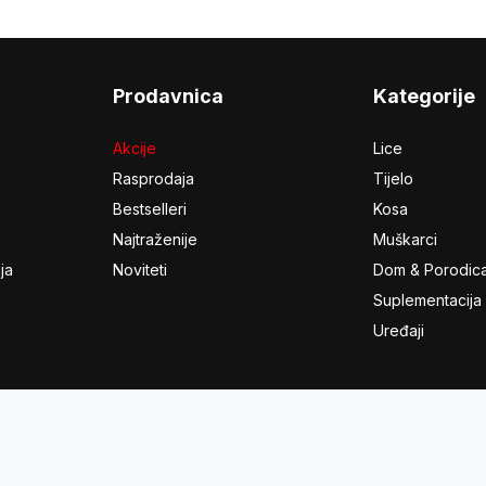
Prodavnica
Kategorije
Akcije
Lice
Rasprodaja
Tijelo
Bestselleri
Kosa
Najtraženije
Muškarci
ja
Noviteti
Dom & Porodic
Suplementacija
Uređaji