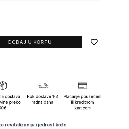
DODAJ U KORPU
Add to favorites
na dostava
Rok dostave 1-3
Plaćanje pouzećem
vine preko
radna dana
ili kreditnom
60€
karticom
 revitalizaciju i jedrost kože