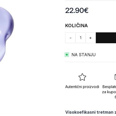
Product information
22.90
€
KOLIČINA
-
+
NA STANJU
Autentični proizvodi
Besplat
za kupo
Visokoefikasni tretman za