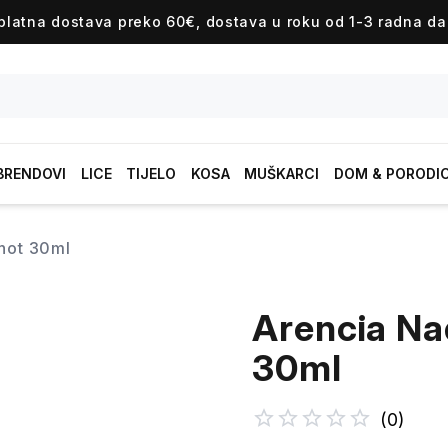
platna dostava preko 60€, dostava u roku od 1-3 radna da
BRENDOVI
LICE
TIJELO
KOSA
MUŠKARCI
DOM & PORODI
shot 30ml
Arencia Na
30ml
(
0
)