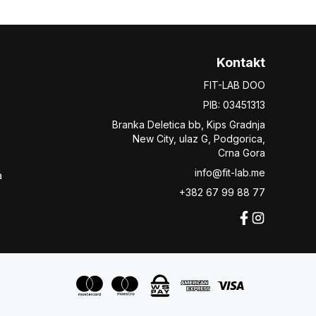
Kontakt
FIT-LAB DOO
PIB: 03451313
Branka Deletica bb, Kips Gradnja
New City,
ulaz
G, Podgorica,
Crna Gora
info@fit-lab.me
a
+382 67 99 88 77