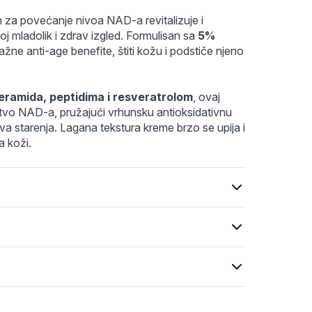
 za povećanje nivoa NAD-a revitalizuje i 
j mladolik i zdrav izgled. Formulisan sa 
5% 
ažne anti-age benefite, štiti kožu i podstiče njeno 
ramida, peptidima i resveratrolom
, ovaj 
jstvo NAD-a, pružajući vrhunsku antioksidativnu 
va starenja. Lagana tekstura kreme brzo se upija i 
a koži.