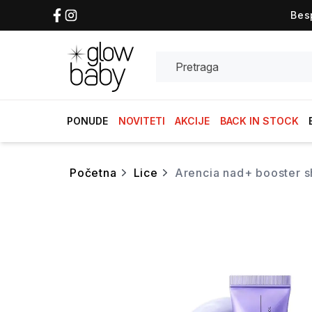
Bes
Search
PONUDE
NOVITETI
AKCIJE
BACK IN STOCK
početna
lice
arencia nad+ booster 