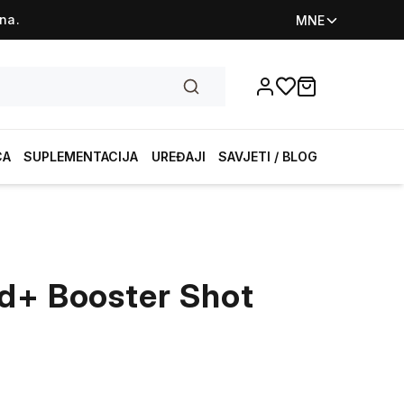
na.
MNE
Favorites
items in cart, vi
CA
SUPLEMENTACIJA
UREĐAJI
SAVJETI / BLOG
d+ Booster Shot