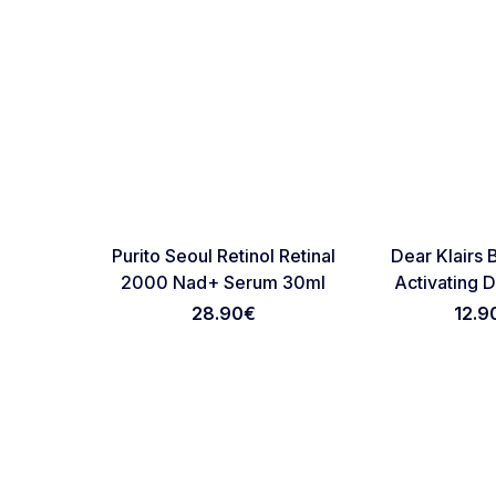
NOVO
NOVO
Favorite
Purito Seoul Retinol Retinal
Dear Klairs 
2000 Nad+ Serum 30ml
Activating 
28.90
€
12.9