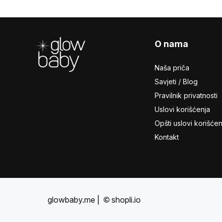
Footer
O nama
Naša priča
Savjeti / Blog
Pravilnik privatnosti
Uslovi korišćenja
Opšti uslovi korišćen
Kontakt
glowbaby.me
|
shopli.io