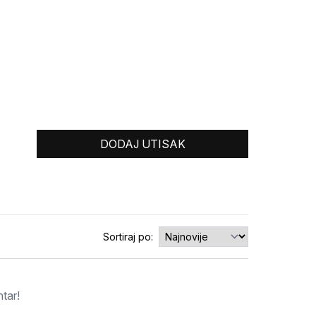
0
0
DODAJ UTISAK
0
0
0
Sortiraj po:
tar!