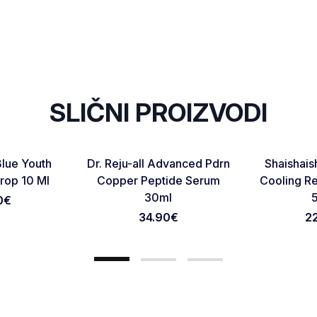
SLIČNI PROIZVODI
NOVO
NOVO
Favorite
Favorite
Blue Youth
Dr. Reju-all Advanced Pdrn
Shaishais
Otkaži pregled
Pošaljite pregled
Drop 10 Ml
Copper Peptide Serum
Cooling R
30ml
0
€
34.90
€
2