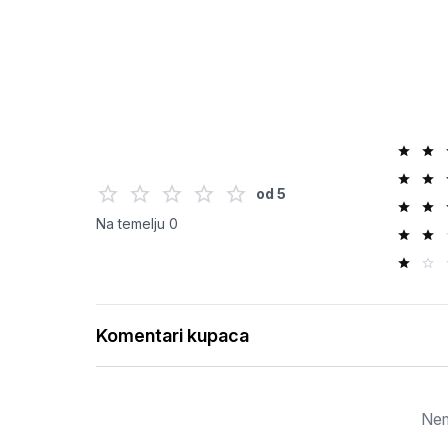
od
5
Na temelju
0
Komentari kupaca
Nem