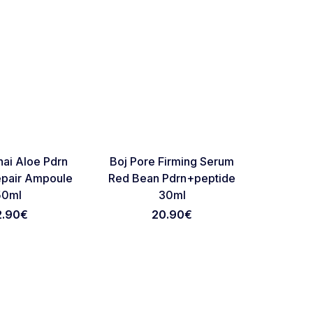
NOVO
NOVO
Favorite
Favorite
hai Aloe Pdrn
Boj Pore Firming Serum
Arocell 
epair Ampoule
Red Bean Pdrn+peptide
50ml
30ml
2.90
€
20.90
€