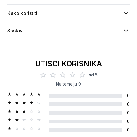
Kako koristiti
Sastav
UTISCI KORISNIKA
od
5
Na temelju
0
0
0
0
0
0