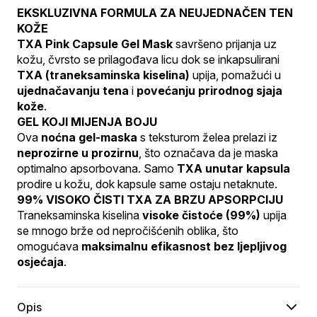
EKSKLUZIVNA FORMULA ZA NEUJEDNAČEN TEN 
KOŽE
TXA Pink Capsule Gel Mask
 savršeno prijanja uz 
kožu, čvrsto se prilagođava licu dok se inkapsulirani 
TXA (traneksaminska kiselina)
 upija, pomažući u 
ujednačavanju tena
 i 
povećanju prirodnog sjaja 
kože
.
GEL KOJI MIJENJA BOJU
Ova 
noćna gel-maska
 s teksturom želea prelazi iz 
neprozirne u prozirnu
, što označava da je maska 
optimalno apsorbovana. Samo 
TXA unutar kapsula
prodire u kožu, dok kapsule same ostaju netaknute.
99% VISOKO ČISTI TXA ZA BRZU APSORPCIJU
Traneksaminska kiselina 
visoke čistoće (99%)
 upija 
se mnogo brže od nepročišćenih oblika, što 
omogućava 
maksimalnu efikasnost bez ljepljivog 
osjećaja
.
Opis