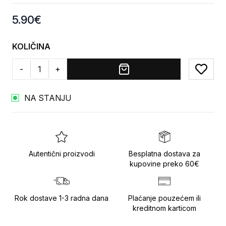
Product information
5.90
€
KOLIČINA
-
+
Add to
NA STANJU
Autentični proizvodi
Besplatna dostava za
kupovine preko 60€
Rok dostave 1-3 radna dana
Plaćanje pouzećem ili
kreditnom karticom