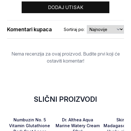
DODAJ UTISAK
Komentari kupaca
Sortiraj po:
Ocjena
Nema recenzija za ovaj proizvod. Budite prvi koji će
ostaviti komentar!
SLIČNI PROIZVODI
RASPRODATO
Favorite
Favorite
Numbuzin No. 5
Dr. Althea Aqua
Skin10
Vitamin Glutathione
Marine Watery Cream
Madagascar 