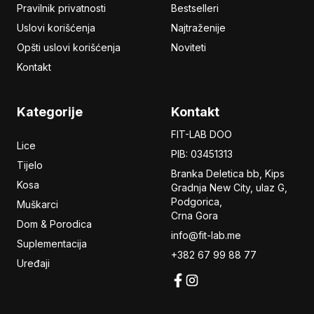
Pravilnik privatnosti
Bestselleri
Uslovi korišćenja
Najtraženije
Opšti uslovi korišćenja
Noviteti
Kontakt
Kategorije
Kontakt
FIT-LAB DOO
Lice
PIB: 03451313
Tijelo
Branka Deletica bb, Kips
Kosa
Gradnja New City,
ulaz
G,
Podgorica,
Muškarci
Crna Gora
Dom & Porodica
info@fit-lab.me
Suplementacija
+382 67 99 88 77
Uređaji