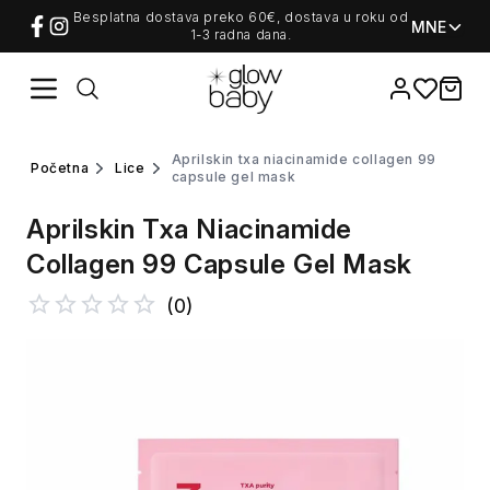
Besplatna dostava preko 60€, dostava u roku od
MNE
1-3 radna dana.
Favorites
items i
aprilskin txa niacinamide collagen 99
početna
lice
capsule gel mask
Aprilskin Txa Niacinamide
Collagen 99 Capsule Gel Mask
(
0
)