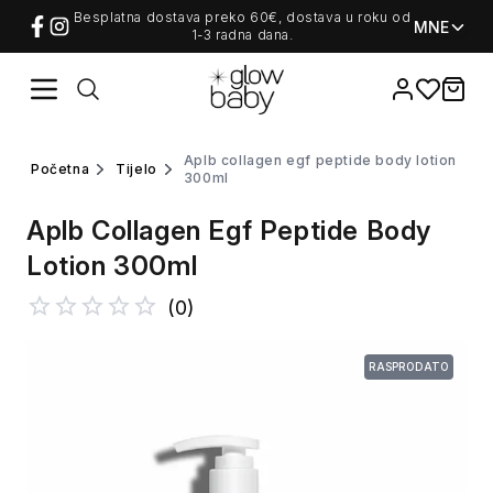
Besplatna dostava preko 60€, dostava u roku od
MNE
1-3 radna dana.
Favorites
items i
aplb collagen egf peptide body lotion
početna
tijelo
300ml
Aplb Collagen Egf Peptide Body
Lotion 300ml
(
0
)
RASPRODATO