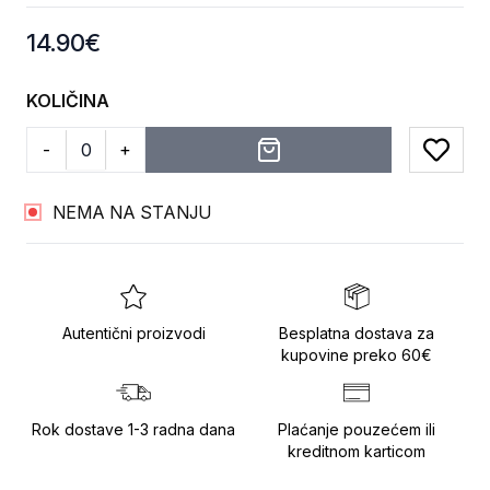
Product information
14.90
€
KOLIČINA
-
+
Add to
NEMA NA STANJU
Autentični proizvodi
Besplatna dostava za
kupovine preko 60€
Rok dostave 1-3 radna dana
Plaćanje pouzećem ili
kreditnom karticom