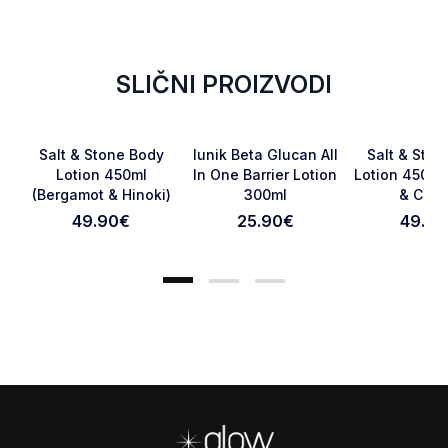
SLIČNI PROIZVODI
NOVO
Favorite
Favorite
Salt & Stone Body
Iunik Beta Glucan All
Salt & Ston
Lotion 450ml
In One Barrier Lotion
Lotion 450ml 
(Bergamot & Hinoki)
300ml
& Ceda
Otkaži pregled
Pošaljite pregled
49.90
€
25.90
€
49.90
Footer