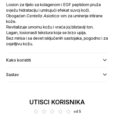
Losion za tijelo sa kolagenom i EGF peptidom pruža 
svježu hidrataciju i umirujući efekat suvoj koži.
Obogaćen 
Centella Asiatica
-om za umirenje iritirane 
kože.
Revitalizuje umornu kožu i vraća joj blistaviji ton.
Lagan, losionasti tekstura koja se brzo upija.
Bez mirisa i sa devet isključenih sastojaka, pogodno i za 
osjetljivu kožu.
Kako koristiti
Sastav
UTISCI KORISNIKA
od
5