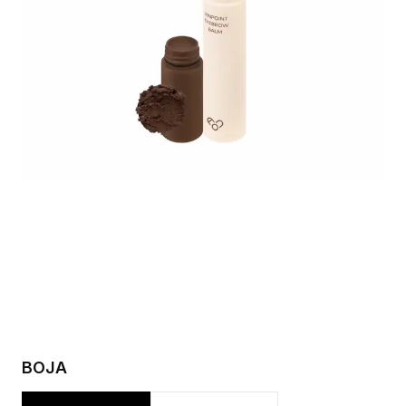
full size! - 2025-11-24T191104.545.png
s-l1200.jpg
AOU-Pinpoint-Eyebr
BOJA