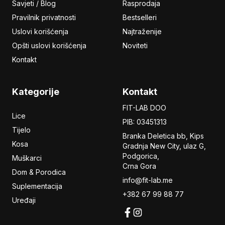
Savjeti / Blog
Rasprodaja
Pravilnik privatnosti
Bestselleri
Uslovi korišćenja
Najtraženije
Opšti uslovi korišćenja
Noviteti
Kontakt
Kategorije
Kontakt
FIT-LAB DOO
Lice
PIB: 03451313
Tijelo
Branka Deletica bb, Kips
Kosa
Gradnja New City,
ulaz
G,
Podgorica,
Muškarci
Crna Gora
Dom & Porodica
info@fit-lab.me
Suplementacija
+382 67 99 88 77
Uređaji