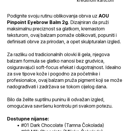
kreditnom karticom
Podignite svoju rutinu oblikovanja obrva uz 
AOU 
Pinpoint Eyebrow Balm 2g
. Dizajniran da pruži 
maksimalnu preciznost sa glatkom, kremastom 
teksturom, ovaj balzam pomaže oblikovati, popuniti i 
definisati obrve za prirodan, a opet skulpturalan izgled.
Za razliku od tradicionalnih olovki ili gela, njegova 
balzam formula se glatko nanosi bez grudvica, 
osiguravajući soft-focus efekat i dugotrajnost. Idealno 
za sve tipove kože i pogodno za početnike i 
profesionalce, ovaj balzam pruža pigment koji se može 
nadograđivati i zadržava se tokom cijelog dana.
Bilo da želite suptilnu puninu ili odvažan izgled, 
omogućava savršenu kontrolu pri svakom potezu.
Dostupne nijanse:
#01 Dark Chocolate (Tamna Čokolada)