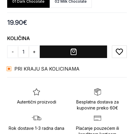
01 Dark Chocolate
02 Milk Chocolate
Product information
19.90
€
KOLIČINA
-
+
Add to
PRI KRAJU SA KOLICINAMA
Autentični proizvodi
Besplatna dostava za
kupovine preko 60€
Rok dostave 1-3 radna dana
Plaćanje pouzećem ili