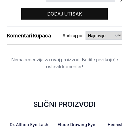
DODAJ UTISAK
Komentari kupaca
Sortiraj po:
Ocjena
Nema recenzija za ovaj proizvod. Budite prvi koji će
ostaviti komentar!
SLIČNI PROIZVODI
Favorite
Favorite
Dr. Althea Eye Lash
Etude Drawing Eye
Heimish Da