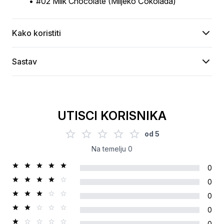
#02 Milk Chocolate (Mlijeko Čokolada)
Kako koristiti
Sastav
UTISCI KORISNIKA
od
5
Na temelju
0
0
0
0
0
0