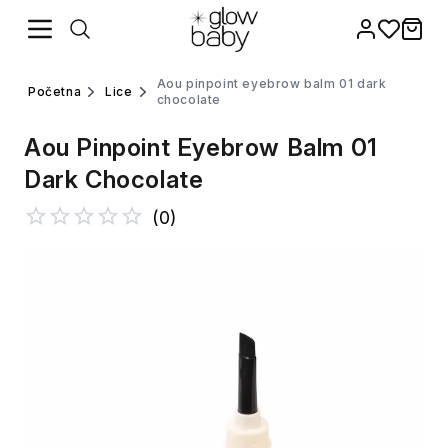
Besplatna dostava preko 60€, dostava u roku od
MNE
Favorites
1-3 radna dana.
items i
aou pinpoint eyebrow balm 01 dark
početna
lice
chocolate
Aou Pinpoint Eyebrow Balm 01
Dark Chocolate
(
0
)