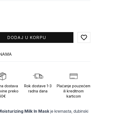
DODAJ U KORPU
Add to favorites
INAMA
na dostava
Rok dostave 1-3
Plaćanje pouzećem
vine preko
radna dana
ili kreditnom
60€
karticom
oisturizing Milk In Mask
 je kremasta, dubinski 