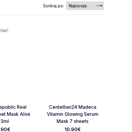
Sortiraj po:
tar!
RASPRODATO
NOVO
Favorite
Favorite
epublic Real
Centellian24 Madeca
Medicub
eet Mask Aloe
Vitamin Glowing Serum
23ml
Mask 7 sheets
.90
€
10.90
€