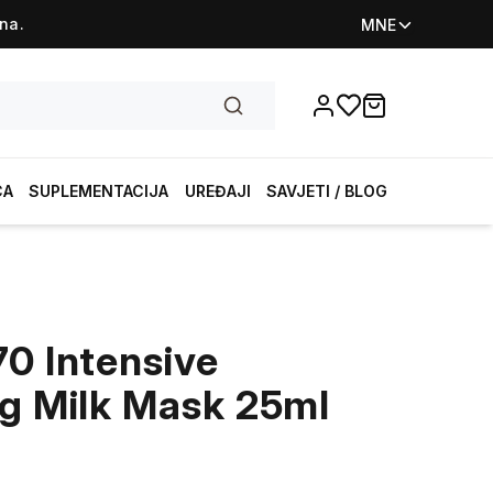
na.
MNE
Favorites
items in cart, vi
CA
SUPLEMENTACIJA
UREĐAJI
SAVJETI / BLOG
70 Intensive
ng Milk Mask 25ml