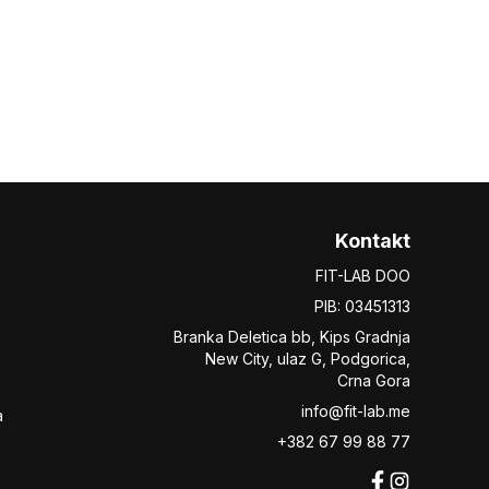
Kontakt
FIT-LAB DOO
PIB: 03451313
Branka Deletica bb, Kips Gradnja
New City,
ulaz
G, Podgorica,
Crna Gora
info@fit-lab.me
a
+382 67 99 88 77