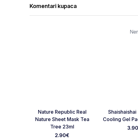
Komentari kupaca
Nem
NOVO
NOVO
Favorite
Nature Republic Real
Shaishaishai
Nature Sheet Mask Tea
Cooling Gel P
Tree 23ml
3.9
2.90
€