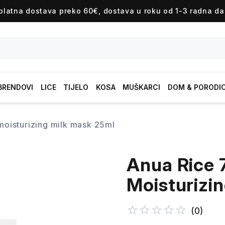
platna dostava preko 60€, dostava u roku od 1-3 radna da
BRENDOVI
LICE
TIJELO
KOSA
MUŠKARCI
DOM & PORODI
 moisturizing milk mask 25ml
Anua Rice 
Moisturizi
(
0
)