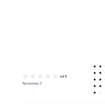
od
5
Na temelju
0