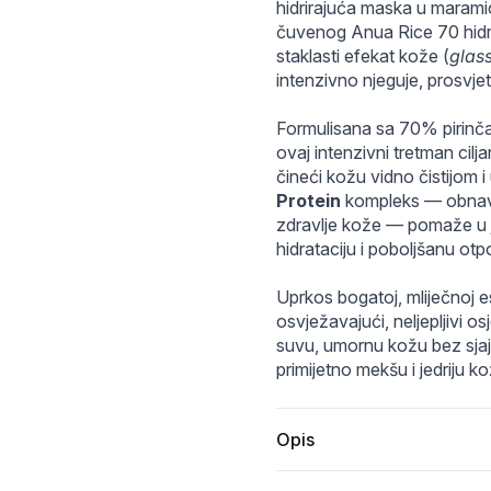
izing-milk-mask-25ml-10ea-02.webp
491d33c417f92dd859326fbc4ad17791694710591736e0844
3_e946b4b80bc34830bd36d7e97ab2fb78177916
hidrirajuća maska u maramic
čuvenog Anua Rice 70 hidrira
staklasti efekat kože (
glass
intenzivno njeguje, prosvjetl
Formulisana sa 70% pirinčan
ovaj intenzivni tretman cilj
čineći kožu vidno čistijom i
Protein
 kompleks — obnavlj
zdravlje kože — pomaže u ja
hidrataciju i poboljšanu ot
Uprkos bogatoj, mliječnoj es
osvježavajući, neljepljivi os
suvu, umornu kožu bez sjaj
primijetno mekšu i jedriju ko
Opis