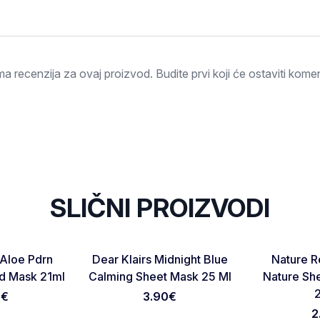
Ocjena
a recenzija za ovaj proizvod. Budite prvi koji će ostaviti komen
SLIČNI PROIZVODI
NOVO
NOVO
Favorite
Favorite
 Aloe Pdrn
Dear Klairs Midnight Blue
Nature R
Otkaži pregled
Pošaljite pregled
ad Mask 21ml
Calming Sheet Mask 25 Ml
Nature Sh
0
€
3.90
€
2