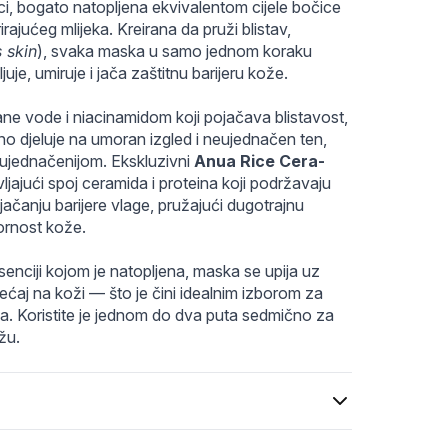
db6.webp
9467496b9c2ab0baf64.webp
i, bogato natopljena ekvivalentom cijele bočice 
jućeg mlijeka. Kreirana da pruži blistav, 
 skin
), svaka maska u samo jednom koraku 
juje, umiruje i jača zaštitnu barijeru kože.
e vode i niacinamidom koji pojačava blistavost, 
ano djeluje na umoran izgled i neujednačen ten, 
 ujednačenijom. Ekskluzivni 
Anua Rice Cera-
ajući spoj ceramida i proteina koji podržavaju 
čanju barijere vlage, pružajući dugotrajnu 
pornost kože.
enciji kojom je natopljena, maska se upija uz 
jećaj na koži — što je čini idealnim izborom za 
a. Koristite je jednom do dva puta sedmično za 
žu.