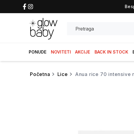
Bes
Search
PONUDE
NOVITETI
AKCIJE
BACK IN STOCK
početna
lice
anua rice 70 intensive