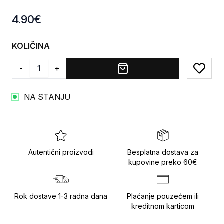
Product information
4.90
€
KOLIČINA
-
+
Add to
NA STANJU
Autentični proizvodi
Besplatna dostava za
kupovine preko 60€
Rok dostave 1-3 radna dana
Plaćanje pouzećem ili
kreditnom karticom