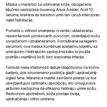
Maska u maramici za umirivanje kože, obogaćena 
ključnim sastojcima čuvenog Anua Azelaic Acid 10 
seruma, kreirana da trenutno umiri ten i pruži intenzivan 
nalet hidratacije.
Pomaže u vidnom smanjenju crvenila i ublažavanju 
nesavršenosti uzrokovanih suvoćom, ostavljajući kožu 
osvježenom i izbalansiranom. Formulisana sa laganim 
serumom, ova maska kombinuje azelaičnu kisjelinu sa 
umirujućim i hidrirajućim sastojcima kako bi pružila 
podršku osjetljivoj koži, bez izazivanja iritacija.
Formula niske iritativnosti djeluje blagotvorno na kožnu 
barijeru, dok istovremeno podstiče glađi i ujednačeniji 
izgled tena. Maramica maske savršeno prianja uz lice 
obezbjeđujući optimalnu apsorpciju, što omogućava 
aktivnim sastojcima da efikasno hidriraju i umire kožu. 
Redovnom upotrebom, koža postaje čistija, 
ujednačenija i vidno umirena.