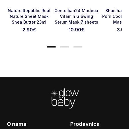
Favorite
Favorite
Nature Republic Real
Centellian24 Madeca
Shaishaisha
Nature Sheet Mask
Vitamin Glowing
Pdrn Cooling
Shea Butter 23ml
Serum Mask 7 sheets
Mask 2
Otkaži pregled
Pošaljite pregled
2.90
€
10.90
€
3.90
Footer
O nama
Prodavnica