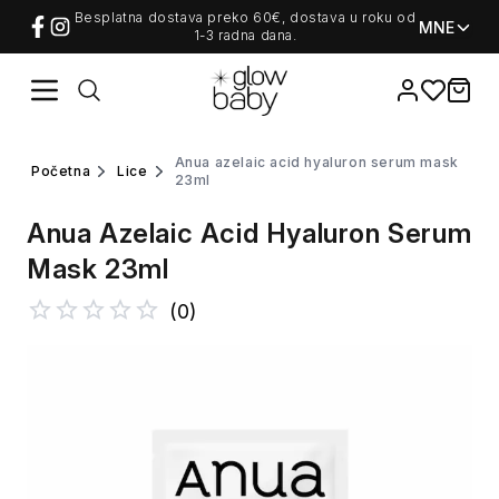
Besplatna dostava preko 60€, dostava u roku od
MNE
1-3 radna dana.
Favorites
items i
anua azelaic acid hyaluron serum mask
početna
lice
23ml
Anua Azelaic Acid Hyaluron Serum
Mask 23ml
(
0
)