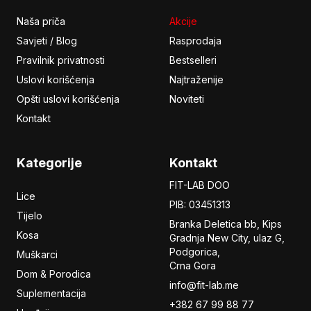
Naša priča
Akcije
Savjeti / Blog
Rasprodaja
Pravilnik privatnosti
Bestselleri
Uslovi korišćenja
Najtraženije
Opšti uslovi korišćenja
Noviteti
Kontakt
Kategorije
Kontakt
FIT-LAB DOO
Lice
PIB: 03451313
Tijelo
Branka Deletica bb, Kips
Kosa
Gradnja New City,
ulaz
G,
Podgorica,
Muškarci
Crna Gora
Dom & Porodica
info@fit-lab.me
Suplementacija
+382 67 99 88 77