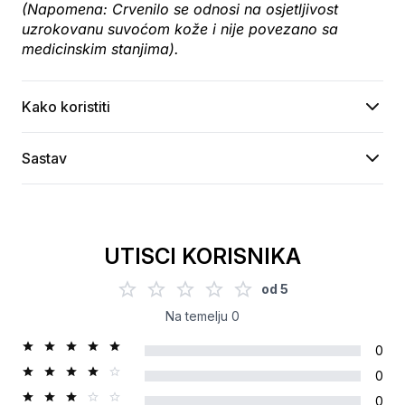
(Napomena: Crvenilo se odnosi na osjetljivost 
uzrokovanu suvoćom kože i nije povezano sa 
medicinskim stanjima).
Kako koristiti
Sastav
UTISCI KORISNIKA
od
5
Na temelju
0
0
0
0