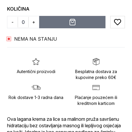
KOLIČINA
-
+
Add to
NEMA NA STANJU
Autentični proizvodi
Besplatna dostava za
kupovine preko 60€
Rok dostave 1-3 radna dana
Plaćanje pouzećem ili
kreditnom karticom
Ova lagana krema za lice sa malinom pruža savršenu 
hidrataciju bez ostavljanja masnog ili lepljivog osjećaja 