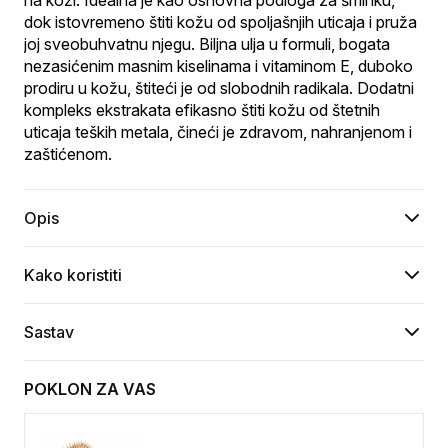
na koži. Idealna je kao osnovna podloga za šminku, 
dok istovremeno štiti kožu od spoljašnjih uticaja i pruža 
joj sveobuhvatnu njegu. Biljna ulja u formuli, bogata 
nezasićenim masnim kiselinama i vitaminom E, duboko 
prodiru u kožu, štiteći je od slobodnih radikala. Dodatni 
kompleks ekstrakata efikasno štiti kožu od štetnih 
uticaja teških metala, čineći je zdravom, nahranjenom i 
zaštićenom.
Opis
Kako koristiti
Sastav
POKLON ZA VAS