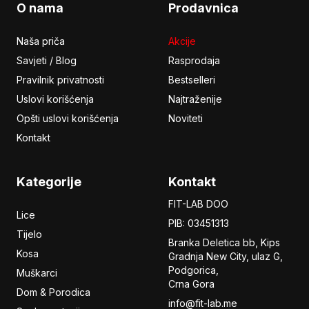
O nama
Prodavnica
Naša priča
Akcije
Savjeti / Blog
Rasprodaja
Pravilnik privatnosti
Bestselleri
Uslovi korišćenja
Najtraženije
Opšti uslovi korišćenja
Noviteti
Kontakt
Kategorije
Kontakt
FIT-LAB DOO
Lice
PIB: 03451313
Tijelo
Branka Deletica bb, Kips
Kosa
Gradnja New City,
ulaz
G,
Podgorica,
Muškarci
Crna Gora
Dom & Porodica
info@fit-lab.me