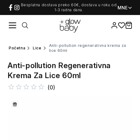
Besplatna dostava preko 60€, dostava u roku od
MNE
1-3 radna dana.
Favorites
items i
anti-pollution regenerativna krema za
početna
lice
lice 60ml
Anti-pollution Regenerativna
Krema Za Lice 60ml
(
0
)