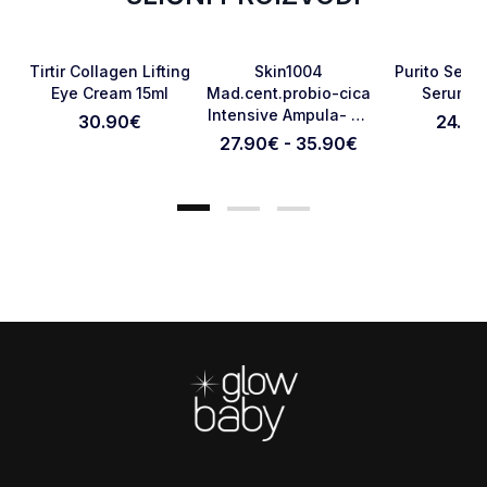
Favorite
Favorite
Tirtir Collagen Lifting
Skin1004
Purito Seoul
Eye Cream 15ml
Mad.cent.probio-cica
Serum 6
Intensive Ampula- 50
30.90
€
24.90
Otkaži pregled
Pošaljite pregled
Ml
27.90€ - 35.90€
Footer