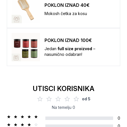
POKLON IZNAD 40€
Mokosh četka za kosu
POKLON IZNAD 100€
Jedan
full size
proizvod
–
nasumično odabran!
UTISCI KORISNIKA
od
5
Na temelju
0
0
0