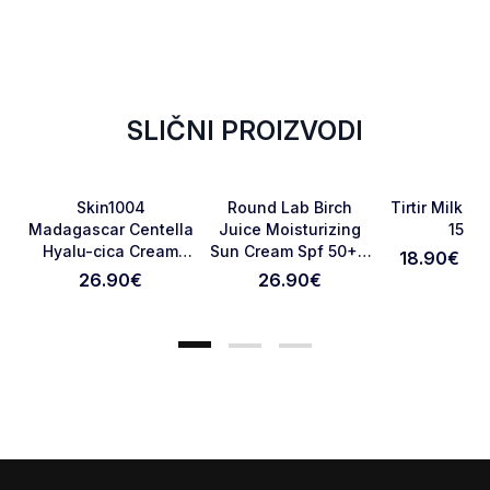
SLIČNI PROIZVODI
Favorite
Favorite
Skin1004
Round Lab Birch
Tirtir Milk S
Madagascar Centella
Juice Moisturizing
150m
Hyalu-cica Cream
Sun Cream Spf 50+ -
18.90€ - 
Otkaži pregled
Pošaljite pregled
75ml
50 Ml
26.90
€
26.90
€
Footer