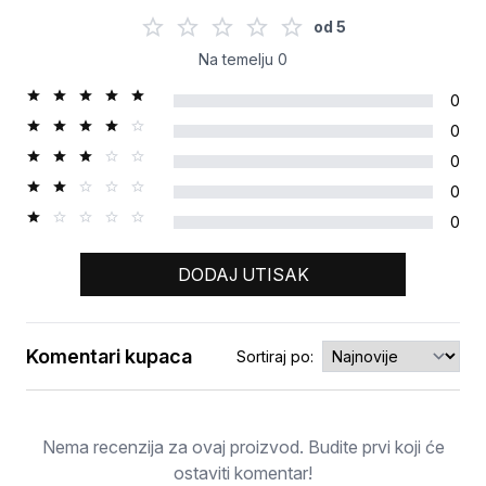
od
5
Na temelju
0
0
0
0
0
0
DODAJ UTISAK
Komentari kupaca
Sortiraj po:
Ocjena
Nema recenzija za ovaj proizvod. Budite prvi koji će
ostaviti komentar!