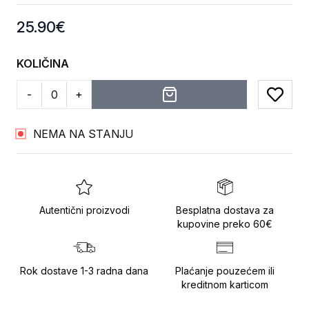
Product information
25.90
€
KOLIČINA
-
+
Add to
NEMA NA STANJU
Autentični proizvodi
Besplatna dostava za
kupovine preko 60€
Rok dostave 1-3 radna dana
Plaćanje pouzećem ili
kreditnom karticom