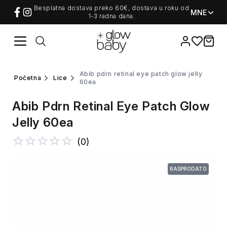
Besplatna dostava preko 60€, dostava u roku od
MNE
1-3 radna dana.
Favorites
items i
abib pdrn retinal eye patch glow jelly
početna
lice
60ea
Abib Pdrn Retinal Eye Patch Glow
Jelly 60ea
(
0
)
RASPRODATO