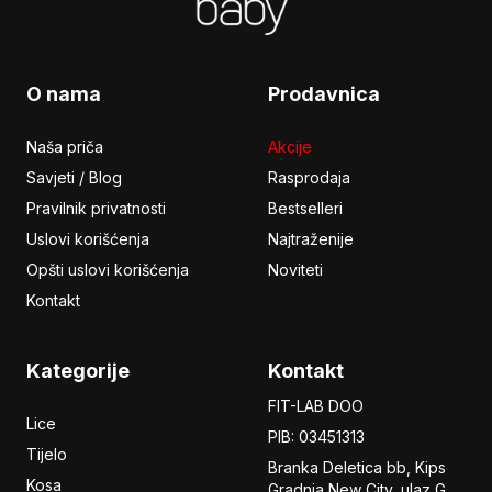
O nama
Prodavnica
Naša priča
Akcije
Savjeti / Blog
Rasprodaja
Pravilnik privatnosti
Bestselleri
Uslovi korišćenja
Najtraženije
Opšti uslovi korišćenja
Noviteti
Kontakt
Kategorije
Kontakt
FIT-LAB DOO
Lice
PIB: 03451313
Tijelo
Branka Deletica bb, Kips
Kosa
Gradnja New City,
ulaz
G,