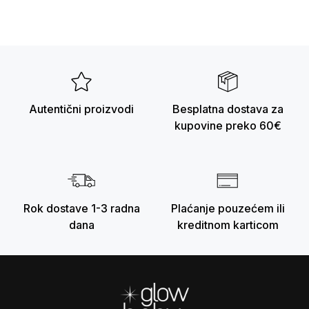
Autentični proizvodi
Besplatna dostava za
kupovine preko 60€
Rok dostave 1-3 radna
Plaćanje pouzećem ili
dana
kreditnom karticom
Footer