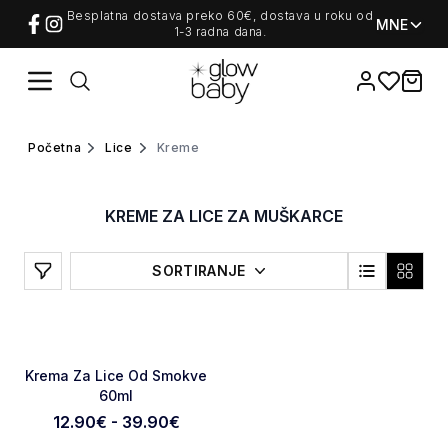
/c/muskarci/lice/kreme
Besplatna dostava preko 60€, dostava u roku od
MNE
1-3 radna dana.
Favorites
items i
Home
Početna
Lice
kreme
KREME ZA LICE ZA MUŠKARCE
Filters
SORTIRANJE
Favorite
Krema Za Lice Od Smokve
60ml
12.90€ - 39.90€