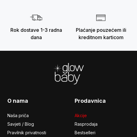
Rok dostave 1-3 radna
Plaćanje pouzećem ili
dana
kreditnom karticom
Footer
O nama
Prodavnica
Naša priča
Akcije
Savjeti / Blog
Rasprodaja
Pravilnik privatnosti
Bestselleri