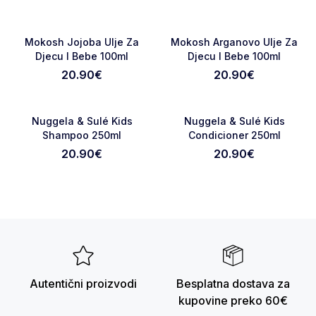
RASPRODATO
Favorite
Favori
Mokosh Jojoba Ulje Za
Mokosh Arganovo Ulje Za
Djecu I Bebe 100ml
Djecu I Bebe 100ml
20.90
€
20.90
€
Favorite
Favori
Nuggela & Sulé Kids
Nuggela & Sulé Kids
Shampoo 250ml
Condicioner 250ml
20.90
€
20.90
€
Autentični proizvodi
Besplatna dostava za
kupovine preko 60€