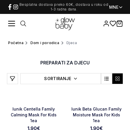
/c/dom-i-porodica/djeca
Besplatna dostava preko 60€, dostava u roku od
MNE
1-3 radna dana.
Favorites
items i
Home
Početna
Dom i porodica
djeca
PREPARATI ZA DJECU
Filters
SORTIRANJE
Favorite
Favori
Iunik Centella Family
Iunik Beta Glucan Family
Calming Mask For Kids
Moisture Mask For Kids
1ea
1ea
1.90
€
1.90
€